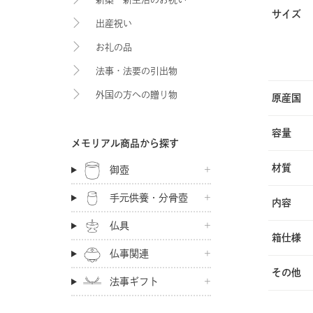
サイズ
出産祝い
お礼の品
法事・法要の引出物
外国の方への贈り物
原産国
容量
メモリアル商品から探す
材質
御壺
手元供養・分骨壺
内容
仏具
箱仕様
仏事関連
その他
法事ギフト