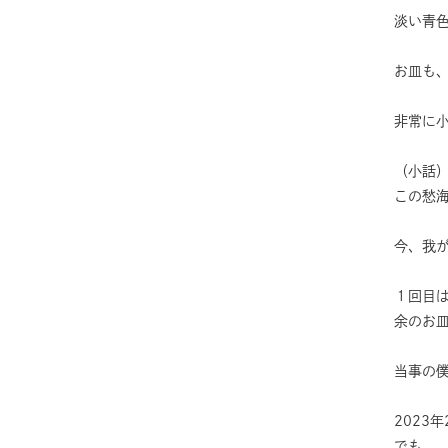
淡い青
お皿も
非常に
（小話
この愁
今、我
１回目は
余のお
当事の
2023
でも。