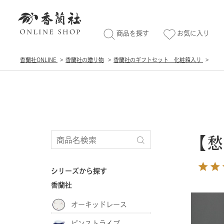
商品を探す
お気に入り
香蘭社ONLINE
香蘭社の贈り物
香蘭社のギフトセット 化粧箱入り
【愁
シリーズから探す
香蘭社
オーキッドレース
ピンストライプ