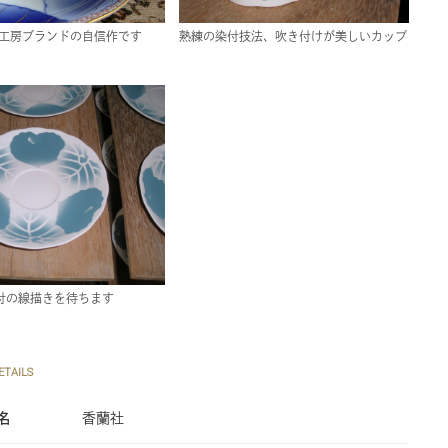
芸工房ブランドの自信作です
熟練の染付技法、吹き付けが美しいカップ
付の線描きを待ちます
TAILS
名
香蘭社