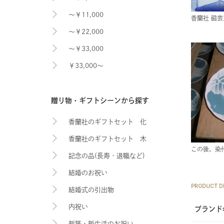
～￥11,000
香蘭社 磁
～￥22,000
～￥33,000
￥33,000～
贈り物・ギフトシーンから探す
香蘭社のギフトセット 化
香蘭社のギフトセット 木
粧箱入り
この後、染
記念の品(長寿・退職など)
箱入り
結婚のお祝い
PRODUCT DE
結婚式の引出物
内祝い
ブランド
新築・新生活のお祝い