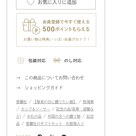
お気に入りに追加
この商品についてお問い合わせ
ショッピングガイド
香蘭社
／
【敬老の日に贈りたい器】
／
愁海棠
／
カップ＆ソーサー
／
記念の品(長寿・退職な
ど)
／
お礼の品
／
外国の方への贈り物
／
記念
品
／
香蘭社のギフトセット 化粧箱入り