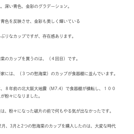
色、深い青色、金彩のグラデーション。
、青色を反映させ、金彩も美しく輝いている
小ぶりなカップですが、存在感あります。
）
海棠のカップを買うのは、（４回目）です。
が家には、（３つの愁海棠）のカップが食器棚に並んでいます。
、８年前の北大阪大地震（M7.4）で食器棚が横転し、１００
皿が粉々になりました。
僕は、粉々になった破片の前で何もやる気が出なかったです。
年2月、3月と2つの愁海棠のカップを購入したのは、大変な時代