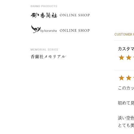
CUSTOMER 
カスタ
このカ
初めて
淡い空
とても