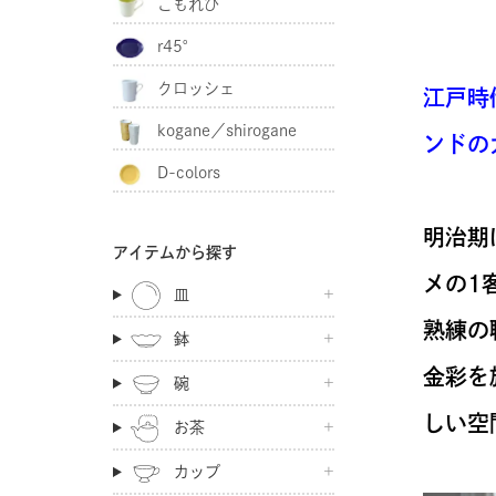
こもれび
r45°
クロッシェ
江戸時
kogane／shirogane
ンドの
D-colors
明治期
アイテムから探す
メの1
皿
熟練の
鉢
金彩を
碗
しい空
お茶
カップ