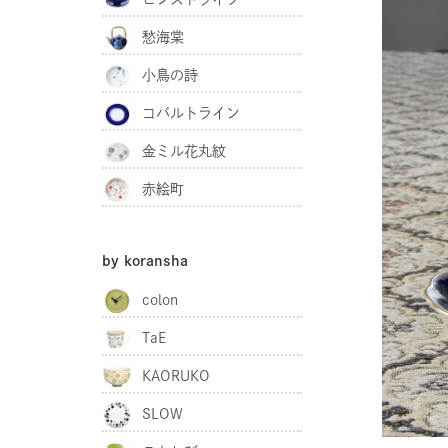
愁海棠
小鳥の詩
コバルトライン
金ミル花丸紋
赤絵町
by koransha
colon
TaE
KAORUKO
SLOW