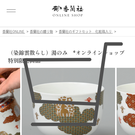
香蘭社ONLINE
香蘭社の贈り物
香蘭社のギフトセット 化粧箱入り
（染錦雲散らし）湯のみ *オンラインショップ
特別限定商品*