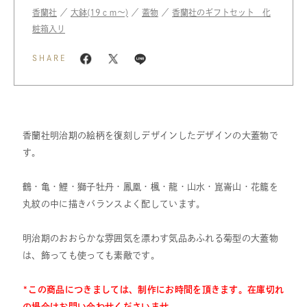
香蘭社
／
大鉢(19ｃｍ〜)
／
蓋物
／
香蘭社のギフトセット 化
粧箱入り
SHARE
香蘭社明治期の絵柄を復刻しデザインしたデザインの大蓋物で
す。
鶴・亀・鯉・獅子牡丹・鳳凰・楓・龍・山水・崑崙山・花籠を
丸紋の中に描きバランスよく配しています。
明治期のおおらかな雰囲気を漂わす気品あふれる菊型の大蓋物
は、飾っても使っても素敵です。
*
この商品につきましては、制作にお時間を頂きます。在庫切れ
の場合は
お問い合わせくださいませ。