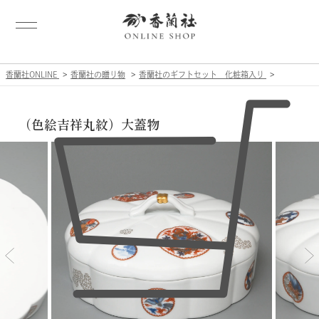
香蘭社ONLINE
香蘭社の贈り物
香蘭社のギフトセット 化粧箱入り
（色絵吉祥丸紋）大蓋物