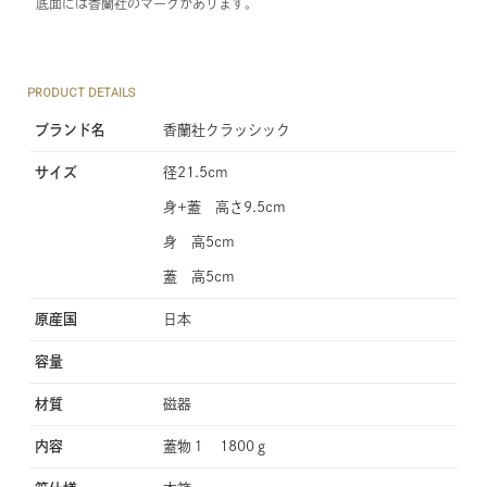
底面には香蘭社のマークがあります。
PRODUCT DETAILS
ブランド名
香蘭社クラッシック
サイズ
径21.5cm
身+蓋 高さ9.5cm
身 高5cm
蓋 高5cm
原産国
日本
容量
材質
磁器
内容
蓋物１ 1800ℊ