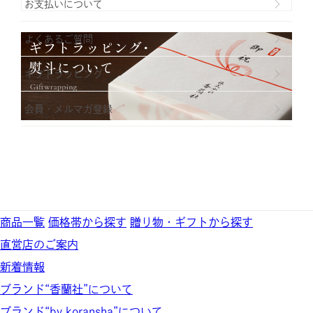
お支払いについて
よくあるご質問
ギフトラッビング
会員・メルマガ登録
商品一覧
価格帯から探す
贈り物・ギフトから探す
直営店のご案内
新着情報
ブランド“香蘭社”について
ブランド“by koransha”について