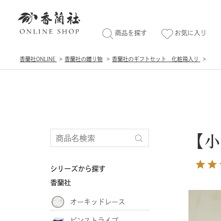
商品を探す
お気に入り
香蘭社ONLINE
香蘭社の贈り物
香蘭社のギフトセット 化粧箱入り
【小
シリーズから探す
香蘭社
オーキッドレース
ピンストライプ