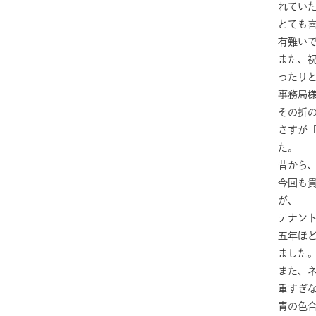
れてい
とても
有難い
また、
ったり
事務局
その折
さすが
た。
昔から
今回も
が、
テナン
五年ほ
ました
また、
重すぎ
青の色