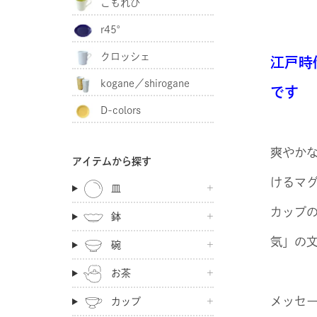
こもれび
r45°
クロッシェ
江戸時
kogane／shirogane
です
D-colors
爽やか
アイテムから探す
けるマ
皿
カップ
鉢
気」の
碗
お茶
メッセ
カップ