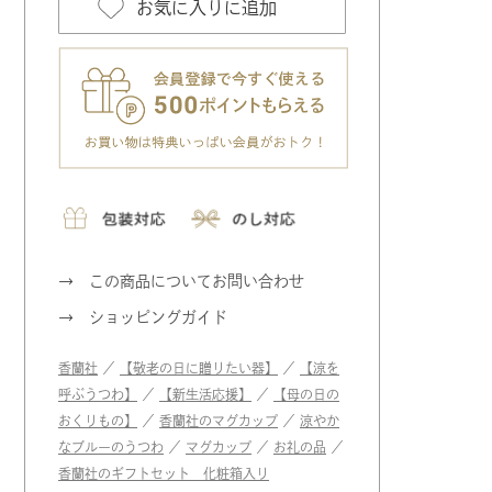
お気に入りに追加
この商品についてお問い合わせ
ショッピングガイド
香蘭社
／
【敬老の日に贈りたい器】
／
【涼を
呼ぶうつわ】
／
【新生活応援】
／
【母の日の
おくりもの】
／
香蘭社のマグカップ
／
涼やか
なブルーのうつわ
／
マグカップ
／
お礼の品
／
香蘭社のギフトセット 化粧箱入り