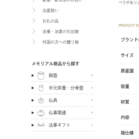
ベラがあり
出産祝い
お礼の品
PRODUCT DE
法事・法要の引出物
ブランド
外国の方への贈り物
サイズ
メモリアル商品から探す
原産国
御壺
容量
手元供養・分骨壺
仏具
材質
仏事関連
内容
法事ギフト
箱仕様