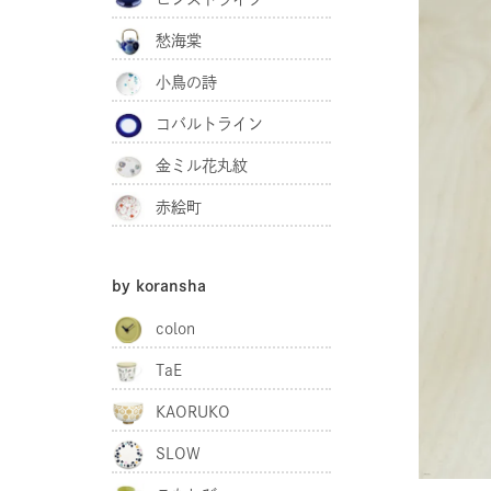
愁海棠
小鳥の詩
コバルトライン
金ミル花丸紋
赤絵町
by koransha
colon
TaE
KAORUKO
SLOW