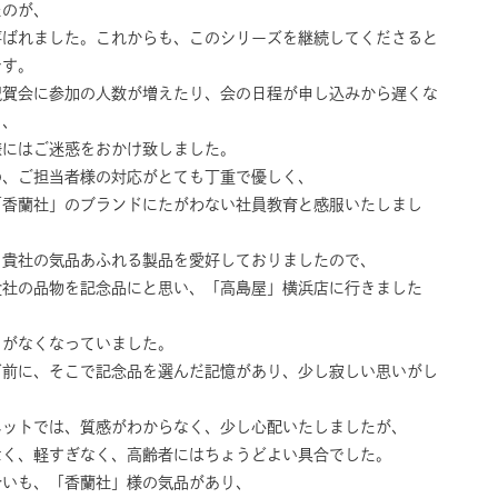
たのが、
喜ばれました。これからも、このシリーズを継続してくださると
です。
祝賀会に参加の人数が増えたり、会の日程が申し込みから遅くな
と、
様にはご迷惑をおかけ致しました。
の、ご担当者様の対応がとても丁重で優しく、
「香蘭社」のブランドにたがわない社員教育と感服いたしまし
、貴社の気品あふれる製品を愛好しておりましたので、
貴社の品物を記念品にと思い、「高島屋」横浜店に行きました
トがなくなっていました。
ど前に、そこで記念品を選んだ記憶があり、少し寂しい思いがし
。
ネットでは、質感がわからなく、少し心配いたしましたが、
なく、軽すぎなく、高齢者にはちょうどよい具合でした。
合いも、「香蘭社」様の気品があり、