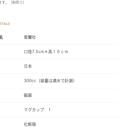
ます。（別売り）
TAILS
名
香蘭社
口径7.5cm＊高１０ｃｍ
日本
300cc（容量は満水で計測）
磁器
マグカップ 1
化粧箱