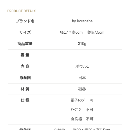
PRODUCT DETAILS
ブランド名
by koransha
サイズ
径17＊高6cm 底径7.5cm
商品重量
310g
容 量
内 容
ボウル1
原産国
日本
材 質
磁器
仕 様
電子ﾚﾝｼﾞ 可
ｵｰﾌﾞﾝ 不可
食洗器 不可