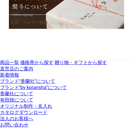
ギフトラッビング
会員・メルマガ登録
商品一覧
価格帯から探す
贈り物・ギフトから探す
直営店のご案内
新着情報
ブランド“香蘭社”について
ブランド“by koransha”について
香蘭社について
有田焼について
オリジナル制作・名入れ
カタログダウンロード
法人のお客様へ
お問い合わせ