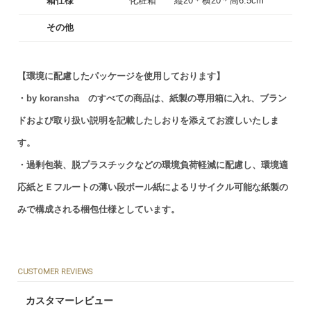
箱仕様
化粧箱 縦20＊横20＊高6.5cm
その他
【環境に配慮したパッケージを使用しております】
・by koransha のすべての商品は、紙製の専用箱に入れ、ブラン
ドおよび取り扱い説明を記載したしおりを添えてお渡しいたしま
す。
・過剰包装、脱プラスチックなどの環境負荷軽減に配慮し、環境適
応紙とＥフルートの薄い段ボール紙によるリサイクル可能な紙製の
みで構成される梱包仕様としています。
CUSTOMER REVIEWS
カスタマーレビュー