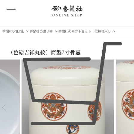
香蘭社ONLINE
香蘭社の贈り物
香蘭社のギフトセット 化粧箱入り
（色絵吉祥丸紋）筒型7寸骨壺