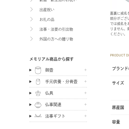
出産祝い
蓋裏に戒名
部分がござ
お礼の品
では戒名を
りません。
法事・法要の引出物
ください。
外国の方への贈り物
PRODUCT DE
メモリアル商品から探す
ブランド
御壺
手元供養・分骨壺
サイズ
仏具
仏事関連
原産国
法事ギフト
容量