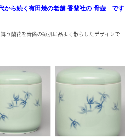
代から続く有田焼の老舗
香蘭社の 骨壺 です
に舞う蘭花を青磁の磁肌に品よく散らしたデザインで