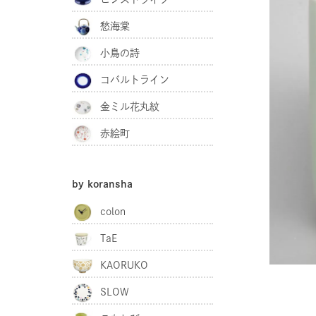
愁海棠
小鳥の詩
コバルトライン
金ミル花丸紋
赤絵町
by koransha
colon
TaE
KAORUKO
SLOW