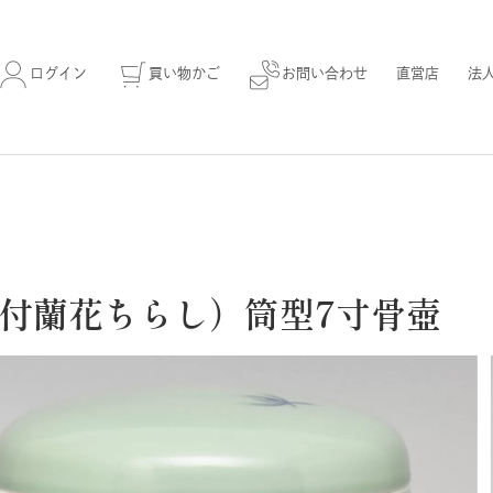
ログイン
買い物かご
お問い合わせ
直営店
法
付蘭花ちらし）筒型7寸骨壺