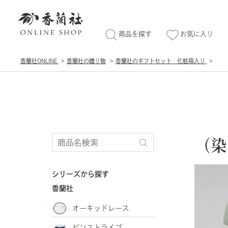
商品を探す
お気に入り
香蘭社ONLINE
香蘭社の贈り物
香蘭社のギフトセット 化粧箱入り
（染
シリーズから探す
香蘭社
オーキッドレース
ピンストライプ