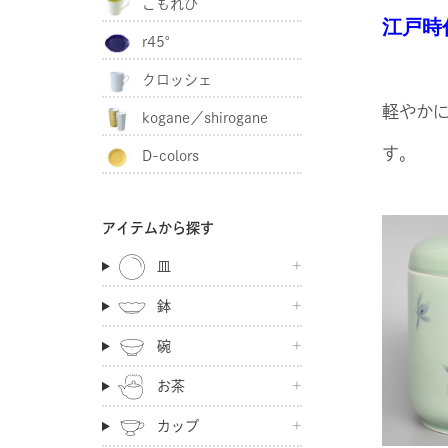
こもれび
江戸時
r45°
クロッシェ
軽やか
kogane／shirogane
す。
D-colors
アイテムから探す
皿
鉢
碗
お茶
カップ