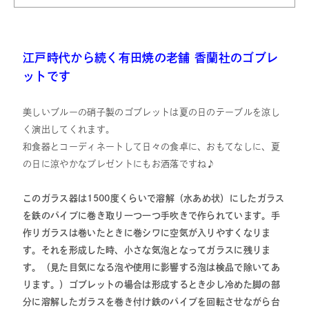
江戸時代から続く有田焼の老舗 香蘭社のゴブレ
ットです
美しいブルーの硝子製のゴブレットは夏の日のテーブルを涼し
く演出してくれます。
和食器とコーディネートして日々の食卓に、おもてなしに、夏
の日に涼やかなプレゼントにもお洒落ですね♪
このガラス器は1500度くらいで溶解（水あめ状）にしたガラス
を鉄のパイプに巻き取り一つ一つ手吹きで作られています。手
作りガラスは巻いたときに巻シワに空気が入りやすくなりま
す。それを形成した時、小さな気泡となってガラスに残りま
す。（見た目気になる泡や使用に影響する泡は検品で除いてあ
ります。）ゴブレットの場合は形成するとき少し冷めた脚の部
分に溶解したガラスを巻き付け鉄のパイプを回転させながら台