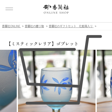
香蘭社ONLINE
香蘭社の贈り物
香蘭社のギフトセット 化粧箱入り
【ミスティックレリア】ゴブレット