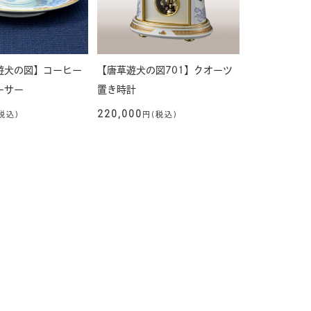
遊犬の図】コーヒー
【唐草遊犬の図701】クオーツ
ーサー
置き時計
220,000
税込)
円(税込)