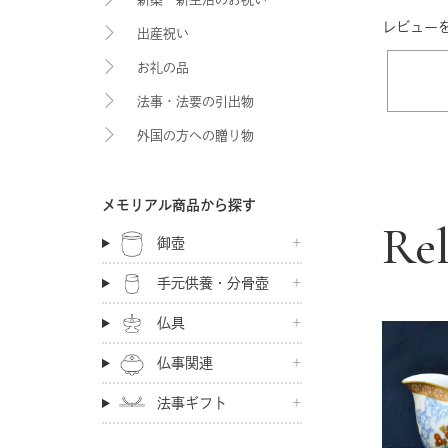
レビュー
出産祝い
お礼の品
法事・法要の引出物
外国の方への贈り物
メモリアル商品から探す
Re
御壺
手元供養・分骨壺
仏具
仏事関連
法事ギフト