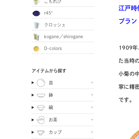
こもれび
江戸時
r45°
ブラン
クロッシェ
kogane／shirogane
1909
D-colors
た当時
アイテムから探す
小菊の
皿
寧に精
鉢
です。
碗
お茶
カップ