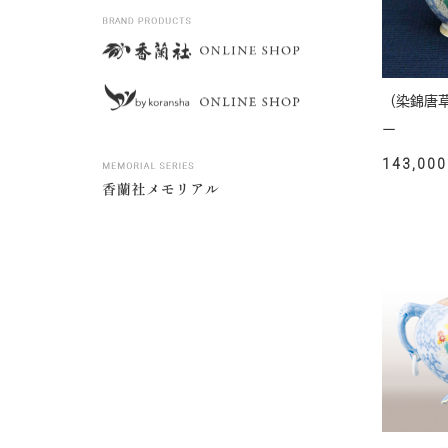
（染錦唐
ー
143,000