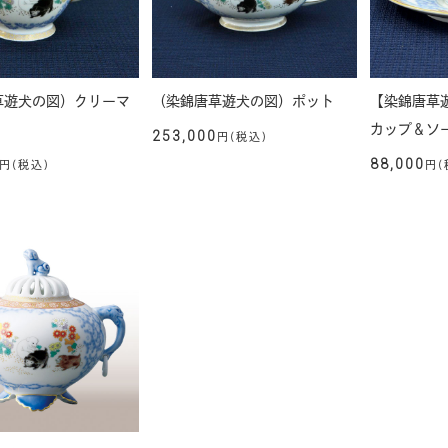
草遊犬の図）クリーマ
（染錦唐草遊犬の図）ポット
【染錦唐草
カップ＆ソ
253,000
円(税込)
88,000
円(税込)
円(