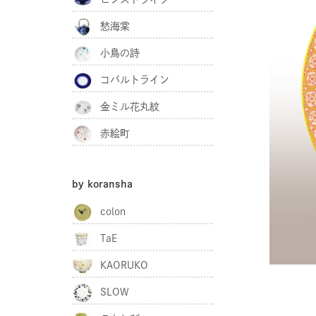
愁海棠
小鳥の詩
コバルトライン
金ミル花丸紋
赤絵町
by koransha
colon
TaE
KAORUKO
SLOW