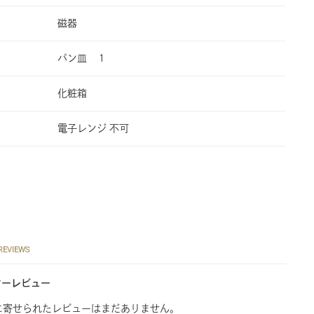
磁器
パン皿 １
化粧箱
電子レンジ 不可
REVIEWS
マーレビュー
に寄せられたレビューはまだありません。