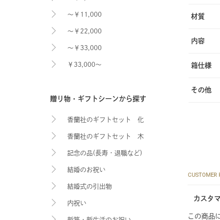
～￥11,000
材質
～￥22,000
内容
～￥33,000
￥33,000～
箱仕様
その他
贈り物・ギフトシーンから探す
香蘭社のギフトセット 化
香蘭社のギフトセット 木
粧箱入り
記念の品(長寿・退職など)
箱入り
結婚のお祝い
CUSTOMER 
結婚式の引出物
カスタ
内祝い
この商品
新築・新生活のお祝い