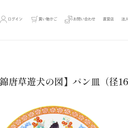
ログイン
買い物かご
お問い合わせ
直営店
法
錦唐草遊犬の図】パン皿（径16