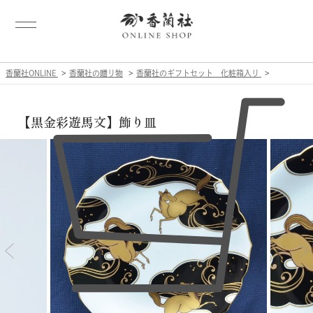
香蘭社ONLINE
香蘭社の贈り物
香蘭社のギフトセット 化粧箱入り
【黒金彩遊馬文】飾り皿