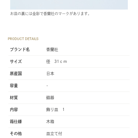
お皿の裏には金彩で香蘭社のマークがあります。
PRODUCT DETAILS
ブランド名
香蘭社
サイズ
径 31ｃｍ
原産国
日本
容量
-
材質
磁器
内容
飾り皿 1
箱仕様
木箱
その他
皿立て付