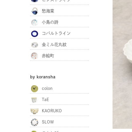
愁海棠
小鳥の詩
コバルトライン
金ミル花丸紋
赤絵町
by koransha
colon
TaE
KAORUKO
SLOW