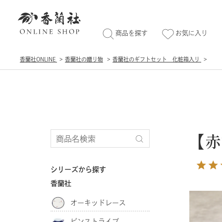
商品を探す
お気に入り
香蘭社ONLINE
香蘭社の贈り物
香蘭社のギフトセット 化粧箱入り
【赤
シリーズから探す
香蘭社
オーキッドレース
ピンストライプ