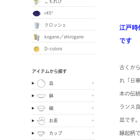
こもれび
r45°
クロッシェ
江戸時
kogane／shirogane
です
D-colors
古くか
アイテムから探す
れ「日
皿
本の伝
鉢
ランス
碗
皿です
お茶
縁起柄
カップ