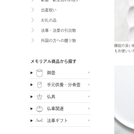
出産祝い
お礼の品
法事・法要の引出物
外国の方への贈り物
縁起の良い
もお使いい
メモリアル商品から探す
御壺
手元供養・分骨壺
仏具
仏事関連
法事ギフト