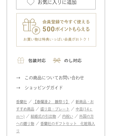
お気に入りに追加
この商品についてお問い合わせ
ショッピングガイド
香蘭社
／
【春爛漫♪ 雛祭り】
／
新商品・お
すすめ商品
／
盛り皿・プレート
／
中皿(14ｃ
ｍ〜)
／
結婚式の引出物
／
内祝い
／
外国の方
への贈り物
／
香蘭社のギフトセット 化粧箱入
り