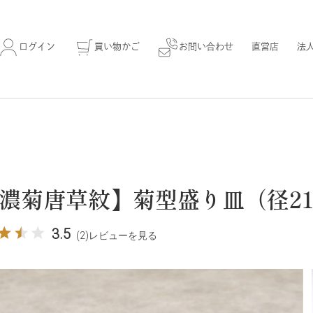
ログイン
買い物かご
お問い合わせ
直営店
法
濃菊唐草紋】菊型盛り皿（径21.
3.5
(2)
レビューを見る