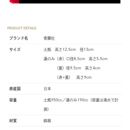
PRODUCT DETAILS
ブランド名
香蘭社
サイズ
土瓶 高さ12.5cm 径13cm
湯のみ（身）口径8.5cm 高さ5.5cm
（蓋）径9.5cm 高さ4cm
（身+蓋） 高さ9cm
原産国
日本
容量
土瓶950cc／湯のみ190cc（容量は満水で計
測）
材質
磁器