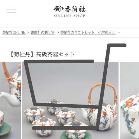
香蘭社ONLINE
香蘭社の贈り物
香蘭社のギフトセット 化粧箱入り
【菊牡丹】高級茶器セット