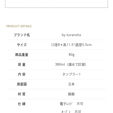
PRODUCT DETAILS
ブランド名
by koransha
サイズ
口径8＊高11.5*底径5.5cm
商品重量
80g
容 量
380ml（満水で計測）
内 容
タンブラー1
原産国
日本
材 質
磁器
仕 様
電子ﾚﾝｼﾞ 不可
ｵｰﾌﾞﾝ 不可