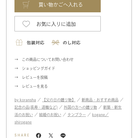
お気に入りに追加
この商品についてお問い合わせ
ショッピングガイド
レビューを投稿
レビューを見る
by koransha
／
【父の日の贈り物】
／
新商品・おすすめ商品
／
記念の品(長寿・退職など)
／
外国の方への贈り物
／
新築・新生
活のお祝い
／
結婚のお祝い
／
タンブラー
／
kogane／
shirogane
SHARE