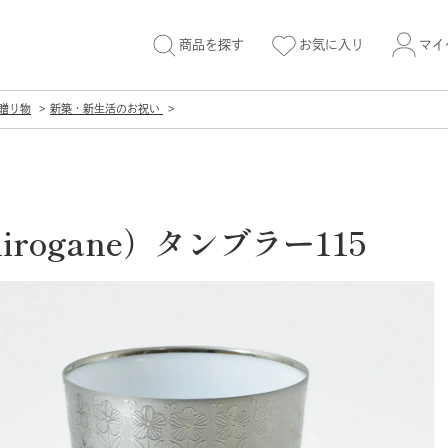
商品を探す
お気に入り
マイ
aの贈り物
新築・新生活のお祝い
hirogane）タンブラー115