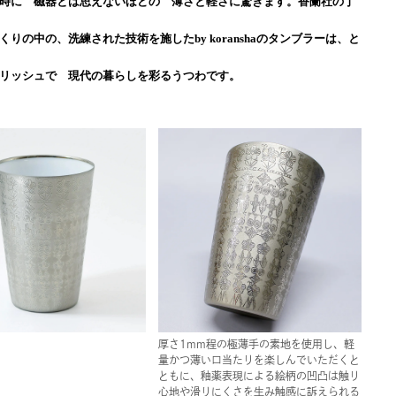
時に 磁器とは思えないほどの 薄さと軽さに驚きます。香蘭社の丁
くりの中の、洗練された技術を施したby koranshaのタンブラーは、と
リッシュで 現代の暮らしを彩るうつわです。
厚さ1mm程の極薄手の素地を使用し、軽
量かつ薄い口当たりを楽しんでいただくと
ともに、釉薬表現による絵柄の凹凸は触り
心地や滑りにくさを生み触感に訴えられる