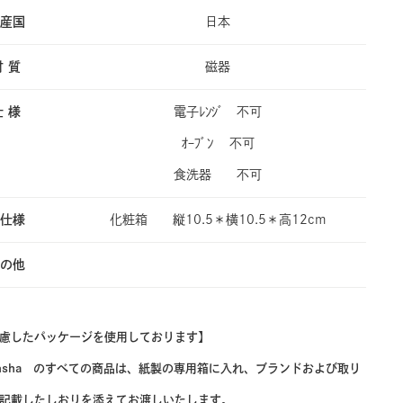
産国
日本
材 質
磁器
仕 様
電子ﾚﾝｼﾞ 不可
ｵｰﾌﾞﾝ 不可
食洗器 不可
仕様
化粧箱 縦10.5＊横10.5＊高12cm
の他
慮したパッケージを使用しております】
oransha のすべての商品は、紙製の専用箱に入れ、ブランドおよび取り
記載したしおりを添えてお渡しいたします。