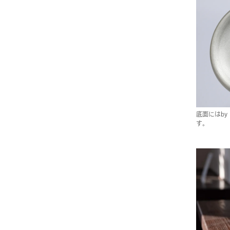
底面にはby 
す。