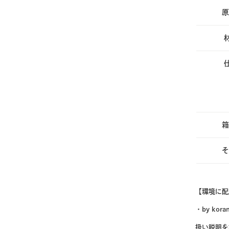
原
箱
そ
【環境に配
・by k
扱い説明を