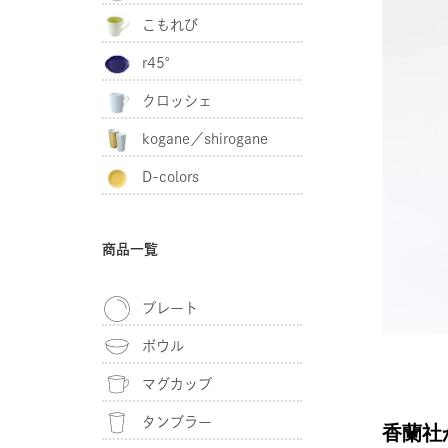
こもれび
r45°
クロッシェ
kogane／shirogane
D-colors
商品一覧
プレート
ボウル
マグカップ
タンブラー
香蘭社か