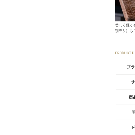
美しく輝く
別売り）も
PRODUCT DE
ブラ
サ
商