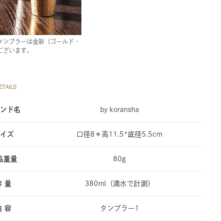
タンブラーは金彩（ゴールド・
ございます。
TAILS
ンド名
by koransha
イズ
口径8＊高11.5*底径5.5cm
品重量
80g
容 量
380ml（満水で計測）
内 容
タンブラー1