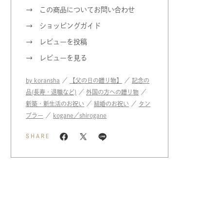
この商品についてお問い合わせ
ショッピングガイド
レビューを投稿
レビューを見る
by koransha
／
【父の日の贈り物】
／
記念の
品(長寿・退職など)
／
外国の方への贈り物
／
新築・新生活のお祝い
／
結婚のお祝い
／
タン
ブラー
／
kogane／shirogane
SHARE